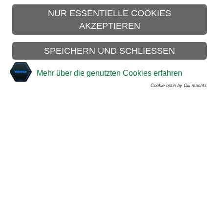
NUR ESSENTIELLE COOKIES
Unsere Adresse
AKZEPTIEREN
TSV Burgdorf e.V.
Geschäftsstelle
SPEICHERN UND SCHLIESSEN
Hannoversche Neustadt 15
31303 Burgdorf
Mehr über die genutzten Cookies erfahren
Cookie-Einstellungen
Cookie optin by Olli machts
Telefon: (05136) 6311
Unsere Öffnungszeiten:
Dienstags: von 9:00 bis 13:00 Uhr
Donnerstags: von 9:00 bis 13:00 Uhr und von 15:00 bis
18:00 Uhr
Web:
https://www.tsv-burgdorf.de
eMail:
Kontakt(at)tsv-burgdorf.de