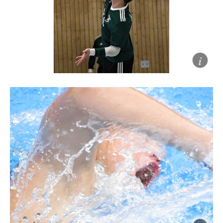
österreichischen Alpen an.
Faustball
Faustball ist ein Rückschlagspiel, das dem
bekannterem Volleyball vom Spielgedanken her
ähnelt.
Faustball ist eine Abteilung in der Sparte Turnen