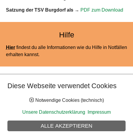
Satzung der TSV Burgdorf als
→
PDF zum Download
Hilfe
Hier
findest du alle Informationen wie du Hilfe in Notfällen
erhalten kannst.
Kontakt
Diese Webseite verwendet Cookies
Die Geschäftsstelle der TSV Burgdorf
Notwendige Cookies (technisch)
Die Geschäftsstelle der Turn- und Sportvereinigung
Burgdorf e.V. erteilt Ihnen gerne Auskünfte über die
Unsere Datenschutzerklärung
Impressum
verschiedenen Sparten (Ausnahmen: Tennis und
Handball), bzw. leitet die Fragen von interessierten
ALLE AKZEPTIEREN
Sportlern an die zuständigen Abteilungen weiter.