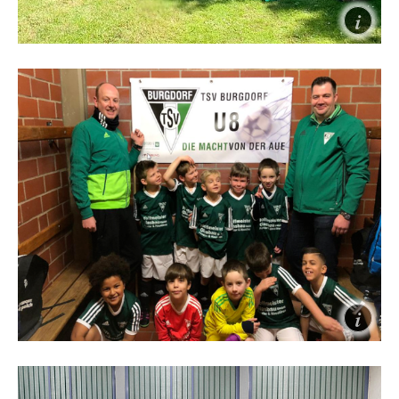
Turnen
Als größte Abteilung der TSV Burgdorf bieten die
Turner ein buntes, qualitativ hochwertiges,
abwechslungsreiches und ansprechendes Sport-
Programm!
Fußball