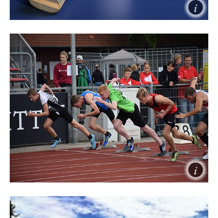
Tischtennis
Tischtennis ist ein Sport für jedermann. Für Jung
und Alt, für Groß und Klein. Es ist das schnellste
Rückschlagspiel der Welt und fördert Konzentration,
Fitness, Koordination und Kondition. Seit nunmehr
über 60 Jahren spielen wir in unserer Abteilung
Tischtennis.