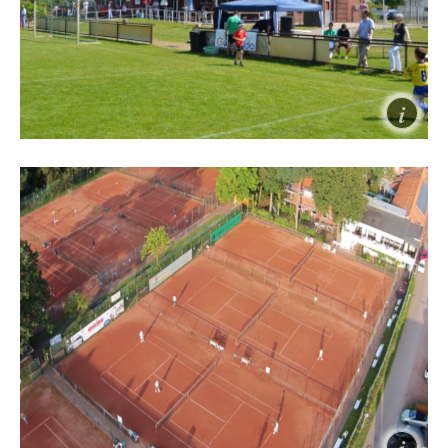
Auekicker
Herzlich willkommen bei der JSG Aue Kicker
...gemeinsam für unsere Jugend!
Die Auekicker sind eine vereinsübergreifende
Kooperation der Burgdorfer Vereine, für Kinder und
Jugendliche