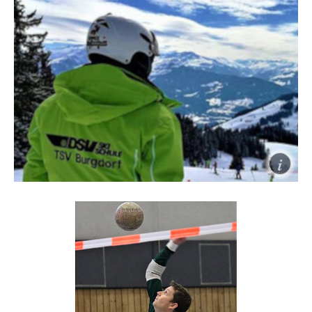
Leichtathletik
TSV Burgdorf Leichtathletik
Skiclub
Neben den Harzsonntagen bieten wir euch
verschiedene Vereinsreisen von unterschiedlicher
Dauer in den Harz, ins Erzgebirge oder in die