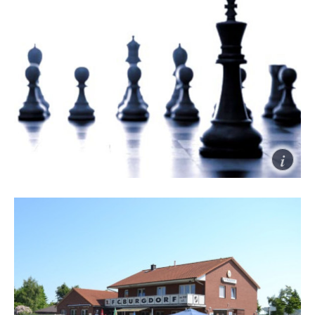
Badminton
Komm doch einfach mal vorbei: bis zu drei
Probetrainings sind jederzeit auch ohne Anmeldung
möglich. gerne kannst du auch Kontakt zu unserem
Trainerteam aufnehmen: Sie verraten dir, welche
Gruppe am besten passen könnte.
Schach
Herzlich willkommen bei der Schachabteilung des
TSV Burgdorf. Wir treffen uns privat Montags ab
18:00