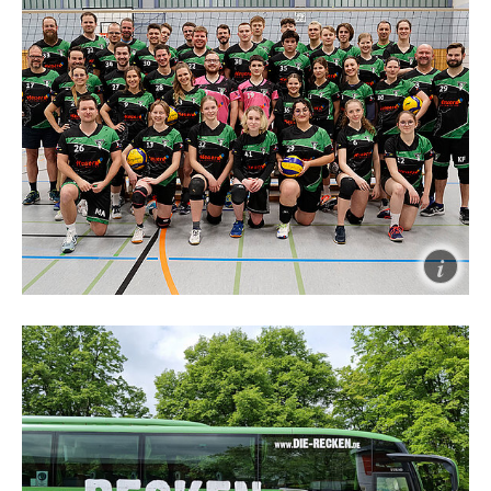
Über 100 Jahre Fußball in Burgdorf: Die TSV
Burgdorf ist der älteste und erfolgreichste
Fußballverein der Stadt Burgdorf. 1973 konnte mit
dem Gewinn des Niedersachsenpokals vor 3.100
Zuschauern der größte Erfolg und der damit
verbundenen Teilnahme am DFB Pokal errungen
werden.
Volleyball
Du hast Lust? Wir freuen uns auf Dich! Komm‘ in
die Halle und mach‘ mit!